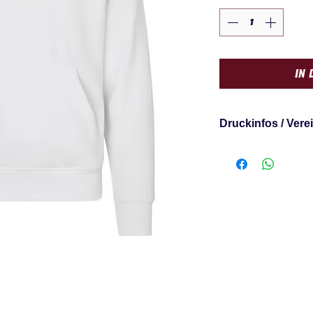
IN 
Druckinfos / Vere
Das Pullover ist in