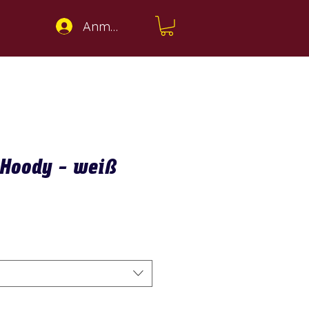
Anmelden
 Hoody - weiß
s